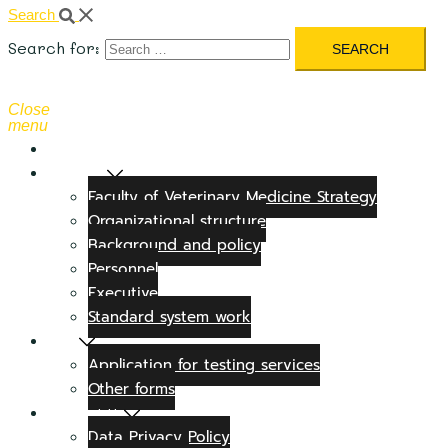
Search
Search for:
Close
menu
Home Page
About Us
Faculty of Veterinary Medicine Strategy
Organizational structure
Background and policy
Personnel
Executive
Standard system work
Form
Application for testing services
Other forms
Contract Us
Data Privacy Policy