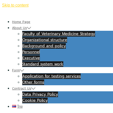
Skip to content
Home Page
About Us
Faculty of Veterinary Medicine Strategy
Organizational structure
Background and policy
Personnel
Executive
Standard system work
Form
Application for testing services
Other forms
Contract Us
Data Privacy Policy
Cookie Policy
ไทย