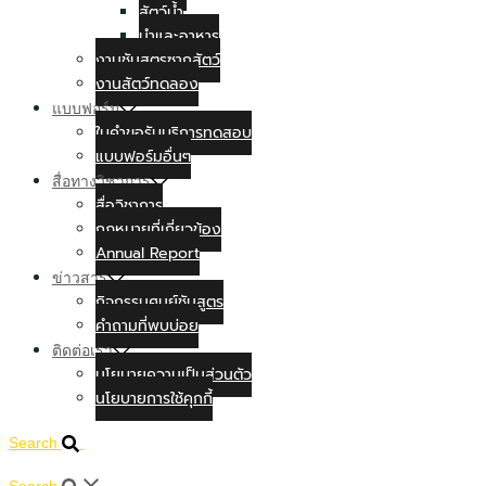
สัตว์น้ำ
นำและอาหาร
งานชันสูตรซากสัตว์
งานสัตว์ทดลอง
แบบฟอร์ม
ใบคำขอรับบริการทดสอบ
แบบฟอร์มอื่นๆ
สื่อทางวิชาการ
สื่อวิชาการ
กฏหมายที่เกี่ยวข้อง
Annual Report
ข่าวสาร
กิจกรรมศูนย์ชันสูตร
คำถามที่พบบ่อย
ติดต่อเรา
นโยบายความเป็นส่วนตัว
นโยบายการใช้คุกกี้
Search