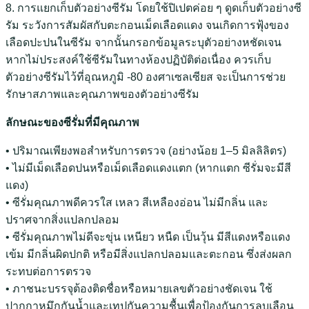
8. การแยกเก็บตัวอย่างซีรัม โดยใช้ปิเปตค่อย ๆ ดูดเก็บตัวอย่างซี
รัม ระวังการสัมผัสกับตะกอนเม็ดเลือดแดง จนเกิดการฟุ้งของ
เลือดปะปนในซีรัม จากนั้นกรอกข้อมูลระบุตัวอย่างหชัดเจน
หากไม่ประสงค์ใช้ซีรัมในทางห้องปฏิบัติต่อเนื่อง ควรเก็บ
ตัวอย่างซีรัมไว้ที่อุณหภูมิ -80 องศาเซลเซียส จะเป็นการช่วย
รักษาสภาพและคุณภาพของตัวอย่างซีรัม
ลักษณะของซีรั่มที่มีคุณภาพ
• ปริมาณเพียงพอสำหรับการตรวจ (อย่างน้อย 1–5 มิลลิลิตร)
• ไม่มีเม็ดเลือดปนหรือเม็ดเลือดแดงแตก (หากแตก ซีรั่มจะมีสี
แดง)
• ซีรั่มคุณภาพดีควรใส เหลว สีเหลืองอ่อน ไม่มีกลิ่น และ
ปราศจากสิ่งแปลกปลอม
• ซีรั่มคุณภาพไม่ดีจะขุ่น เหนียว หนืด เป็นวุ้น มีสีแดงหรือแดง
เข้ม มีกลิ่นผิดปกติ หรือมีสิ่งแปลกปลอมและตะกอน ซึ่งส่งผลก
ระทบต่อการตรวจ
• ภาชนะบรรจุต้องติดชื่อหรือหมายเลขตัวอย่างชัดเจน ใช้
ปากกาหมึกกันน้ำและเทปกันความชื้นเพื่อป้องกันการลบเลือน