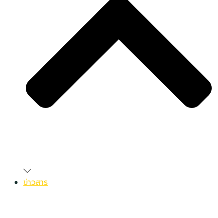
ข่าวสาร