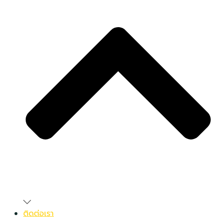
ติดต่อเรา