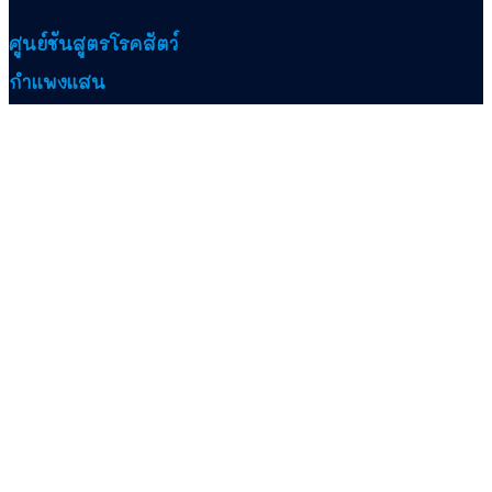
ศูนย์ชันสูตรโรคสัตว์
กำแพงแสน
Facebook
YouTube
Quick Links
หน้าแรก
สื่อวิชาการ
ข่าวสารทั่วไป
ความเป็นมาและนโยบาย
งานบริการแยกตามชนิดสัตว์
งานระบบมาตรฐาน
โปรโมชั่น
ใบคำขอรับบริการทดสอบ
ติดต่อเรา