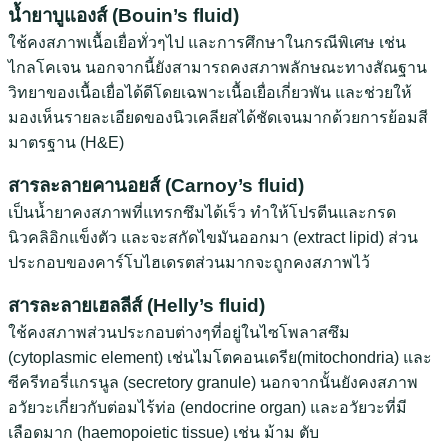
น้ำยาบูแองส์ (Bouin’s fluid)
ใช้คงสภาพเนื้อเยื่อทั่วๆไป และการศึกษาในกรณีพิเศษ เช่น
ไกลโคเจน นอกจากนี้ยังสามารถคงสภาพลักษณะทางสัณฐาน
วิทยาของเนื้อเยื่อได้ดีโดยเฉพาะเนื้อเยื่อเกี่ยวพัน และช่วยให้
มองเห็นรายละเอียดของนิวเคลียสได้ชัดเจนมากด้วยการย้อมสี
มาตรฐาน (H&E)
สารละลายคานอยส์ (Carnoy’s fluid)
เป็นน้ำยาคงสภาพที่แทรกซึมได้เร็ว ทำให้โปรตีนและกรด
นิวคลิอิกแข็งตัว และจะสกัดไขมันออกมา (extract lipid) ส่วน
ประกอบของคาร์โบไฮเดรตส่วนมากจะถูกคงสภาพไว้
สารละลายเฮลลีส์ (Helly’s fluid)
ใช้คงสภาพส่วนประกอบต่างๆที่อยู่ในไซโพลาสซึม
(cytoplasmic element) เช่นไมโตคอนเดรีย(mitochondria) และ
ซีครีทอรี่แกรนูล (secretory granule) นอกจากนั้นยังคงสภาพ
อวัยวะเกี่ยวกับต่อมไร้ท่อ (endocrine organ) และอวัยวะที่มี
เลือดมาก (haemopoietic tissue) เช่น ม้าม ตับ