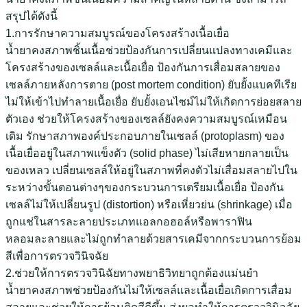
สรุปได้ดังนี้
1.การรักษาความสมบูรณ์ของโครงสร้างเนื้อเยื่อ
น้ำยาคงสภาพชิ้นเนื้อช่วยป้องกันการเปลี่ยนแปลงทางเคมีและ
โครงสร้างของเซลล์และเนื้อเยื่อ ป้องกันการเสื่อมสลายของ
เซลล์ภายหลังการตาย (post mortem condition) ยับยั้งแบคทีเรีย
ไม่ให้เข้าไปทำลายเนื้อเยื่อ ยับยั้งเอนไซม์ไม่ให้เกิดการย่อยสลาย
ตัวเอง ช่วยให้โครงสร้างของเซลล์ยังคงความสมบูรณ์เหมือน
เดิม รักษาสภาพองค์ประกอบภายในเซลล์ (protoplasm) ของ
เนื้อเยื่ออยู่ในสภาพแข็งตัว (solid phase) ไม่เสียหายกลายเป็น
ของเหลว เปลี่ยนเซลล์ให้อยู่ในสภาพที่คงตัวไม่เสื่อมสลายไปใน
ระหว่างขั้นตอนต่างๆของกระบวนการเตรียมเนื้อเยื่อ ป้องกัน
เซลล์ไม่ให้เปลี่ยนรูป (distortion) หรือเหี่ยวย่น (shrinkage) เมื่อ
ถูกแช่ในสารละลายประเภทแอลกอฮอล์หรือพาราฟิน
หลอมละลายและไม่ถูกทำลายด้วยสารเคมีจากกระบวนการย้อม
สีเพื่อการตรวจวินิจฉัย
2.ช่วยให้การตรวจวินิฉัยทางพยาธิวิทยาถูกต้องแม่นยำ
น้ำยาคงสภาพช่วยป้องกันไม่ให้เซลล์และเนื้อเยื่อเกิดการเสื่อม