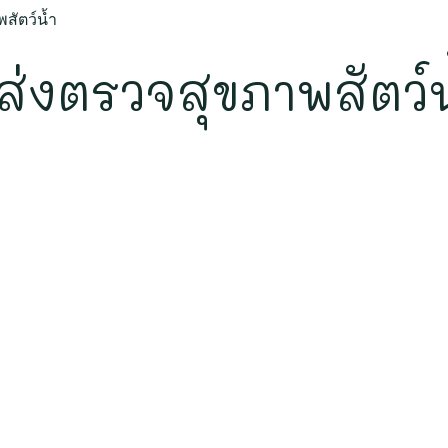
พสัตว์น้ำ
อส่งตรวจสุขภาพสัตว์น